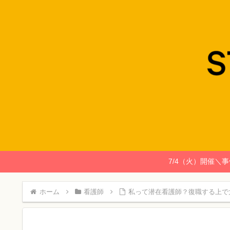
7/4（火）開催＼
ホーム
看護師
私って潜在看護師？復職する上で