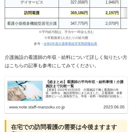
デイサービス
327,058円
1,946円
訪問看護
369,186円
2,197円
看護小規模多機能型居宅介護
347,775円
2,070円
※平均給与額は、手当や一時金も含む
※常勤換算1人当たりの給与費
参考：
令和2年度介護事業経営実態調査結果
介護施設の看護師の年収・給料について詳しく知りたい方
はこちらの記事も参考にしてみてください。
【総まとめ】看護師の平均年収・給料事情！介護
施設まで比較一覧
【更新】2022年10月26日 介護施設で働く看護師の年
収・給料を、施設形態別にまとめました。正看護師、准看
護師といった資格別でも、年収・給料・時給額の比較をし
ております。介護施設での転職を検討している場合は、転
職の参考にしてみて下さい。
www.note.staff-manzoku.co.jp
2023.06.05
在宅での訪問看護の需要は今後ますます