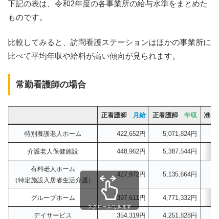
下記の表は、令和2年度の各事業所の給与水準をまとめた
ものです。
比較してみると、訪問看護ステーションはほかの事業所に
比べて平均年収や給料が高い傾向が見られます。
常勤看護師の場合
正看護師
月給
正看護師
年収
准
特別養護老人ホーム
422,652円
5,071,824円
介護老人保健施設
448,962円
5,387,544円
有料老人ホーム
427,972円
5,135,664円
（特定施設入居者生活介護）
グループホーム
397,611円
4,771,332円
スクロールできます
デイサービス
354,319円
4,251,828円