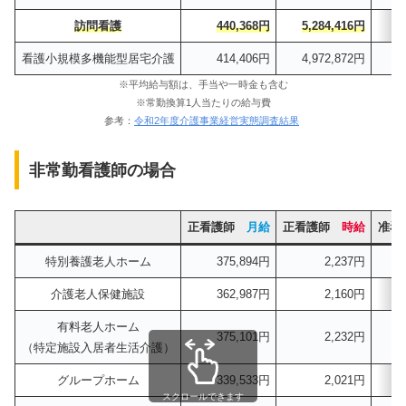
訪問看護
440,368円
5,284,416円
看護小規模多機能型居宅介護
414,406円
4,972,872円
※平均給与額は、手当や一時金も含む
※常勤換算1人当たりの給与費
参考：
令和2年度介護事業経営実態調査結果
非常勤看護師の場合
正看護師
月給
正看護師
時給
准
特別養護老人ホーム
375,894円
2,237円
介護老人保健施設
362,987円
2,160円
有料老人ホーム
375,101円
2,232円
（特定施設入居者生活介護）
グループホーム
339,533円
2,021円
スクロールできます