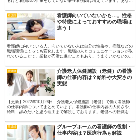
るけど看護師の仕事をしていない潜在看護師は増えています。あなた
の復職がうまくいくように本記事も参考にどうぞ。
看護師向いていないかも…。性格
看護師
や特徴によっておすすめの職場は
違う！
看護師に向いている人、向いていない人は自分の性格や、病院などの
職場環境によっても変化します。職場の人とコミュニケーションが取
れていることで、業務が円滑に進むこともあり、うまくいかないのは
あなたのせいだけはありません。
介護老人保健施設（老健）の看護
看護師
師の仕事内容は？給料や大変さの
実態
【更新】2022年10月26日 介護老人保健施設（老健）で働く看護師
の仕事内容についてまとめています。看護師の仕事内容の大変さや、
給料、辞めたいと思う理由まで解説しております。老健への転職を考
えている方へ情報をまとめました。
グループホームの看護師の役割・
看護師
仕事内容は？医療行為も解説