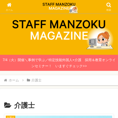
関西で働く介護士・看護師のための情報メディア
ホーム
検索
7/4（火）開催＼事例で学ぶ／特定技能外国人×介護 採用＆教育オンライ
ンセミナー！ いますぐチェック>>
ホーム
介護士
介護士
介護士