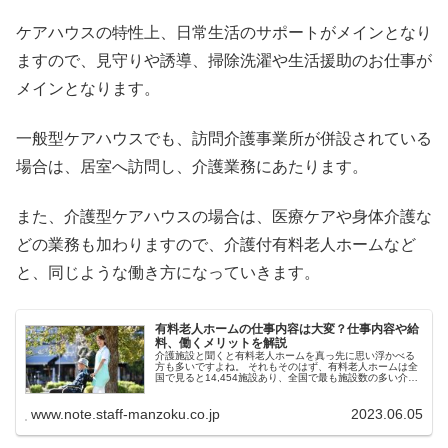
ケアハウスの特性上、日常生活のサポートがメインとなり
ますので、見守りや誘導、掃除洗濯や生活援助のお仕事が
メインとなります。
一般型ケアハウスでも、訪問介護事業所が併設されている
場合は、居室へ訪問し、介護業務にあたります。
また、介護型ケアハウスの場合は、医療ケアや身体介護な
どの業務も加わりますので、介護付有料老人ホームなど
と、同じような働き方になっていきます。
有料老人ホームの仕事内容は大変？仕事内容や給
料、働くメリットを解説
介護施設と聞くと有料老人ホームを真っ先に思い浮かべる
方も多いですよね。 それもそのはず、有料老人ホームは全
国で見ると14,454施設あり、全国で最も施設数の多い介護
施設です。 出典：平成30年社会福祉施設等調査の概況 今
回は、有料老人ホーム...
www.note.staff-manzoku.co.jp
2023.06.05