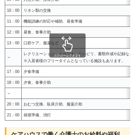
10：00
リネン類の交換
11：00
機能訓練の対応や補助、昼食準備
12：00
昼食、食事介助
13：00
口腔ケア、服薬など
レクリエーション、イベント、リハビリ、書類作成や記録など
スクロールできます
～
※入居者様のフリータイムとなっている施設もあります。
17：00
夕食準備
18：00
夕食、食事介助
～
20：00
おむつ交換、臥床介助、服薬介助
21：00
就寝準備、消灯
ケアハウスで働く介護士のお給料や福利