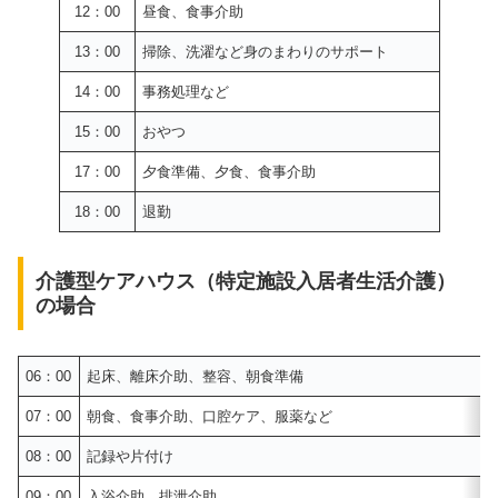
12：00
昼食、食事介助
13：00
掃除、洗濯など身のまわりのサポート
14：00
事務処理など
15：00
おやつ
17：00
夕食準備、夕食、食事介助
18：00
退勤
介護型ケアハウス（特定施設入居者生活介護）
の場合
06：00
起床、離床介助、整容、朝食準備
07：00
朝食、食事介助、口腔ケア、服薬など
08：00
記録や片付け
09：00
入浴介助、排泄介助