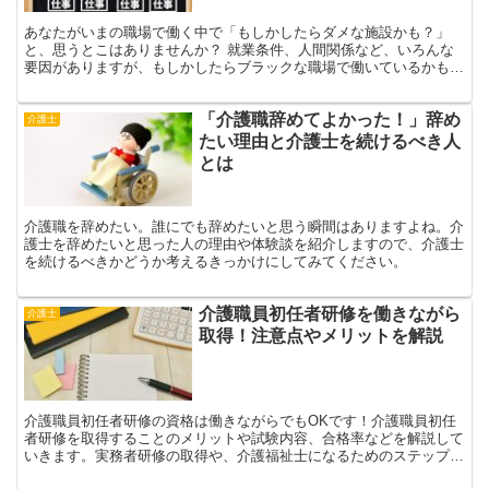
あなたがいまの職場で働く中で「もしかしたらダメな施設かも？」
と、思うとこはありませんか？ 就業条件、人間関係など、いろんな
要因がありますが、もしかしたらブラックな職場で働いているかもし
れません。 自分の働いている職場はブラックなのか心配な方...
「介護職辞めてよかった！」辞め
介護士
たい理由と介護士を続けるべき人
とは
介護職を辞めたい。誰にでも辞めたいと思う瞬間はありますよね。介
護士を辞めたいと思った人の理由や体験談を紹介しますので、介護士
を続けるべきかどうか考えるきっかけにしてみてください。
介護職員初任者研修を働きながら
介護士
取得！注意点やメリットを解説
介護職員初任者研修の資格は働きながらでもOKです！介護職員初任
者研修を取得することのメリットや試験内容、合格率などを解説して
いきます。実務者研修の取得や、介護福祉士になるためのステップに
もなりますので、資格取得を目指しましょう。