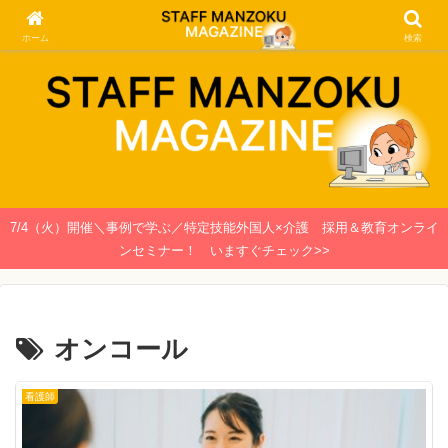
関西で働く介護士・看護師のための情報メディア
ホーム
検索
7/4（火）開催＼事例で学ぶ／特定技能外国人×介護 採用＆教育オンライ
ンセミナー！ いますぐチェック>>
オンコール
看護師