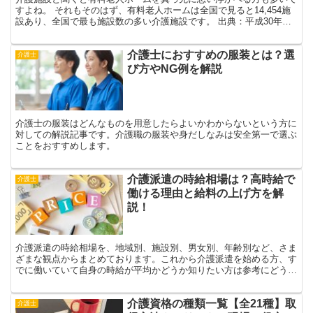
すよね。 それもそのはず、有料老人ホームは全国で見ると14,454施
設あり、全国で最も施設数の多い介護施設です。 出典：平成30年社
会福祉施設等調査の概況 今回は、有料老人ホーム...
介護士におすすめの服装とは？選
介護士
び方やNG例を解説
介護士の服装はどんなものを用意したらよいかわからないという方に
対しての解説記事です。介護職の服装や身だしなみは安全第一で選ぶ
ことをおすすめします。
介護派遣の時給相場は？高時給で
介護士
働ける理由と給料の上げ方を解
説！
介護派遣の時給相場を、地域別、施設別、男女別、年齢別など、さま
ざまな観点からまとめております。これから介護派遣を始める方、す
でに働いていて自身の時給が平均かどうか知りたい方は参考にどう
ぞ！
介護資格の種類一覧【全21種】取
介護士