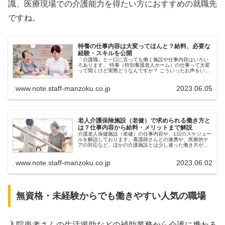
識、医療現場での介護能力を得たい方におすすめの就職先
ですね。
特養の仕事内容は大変ってほんと？給料、必要な
経験・スキルを公開
「介護職」と一口に言っても働く施設や仕事内容はいろい
ろあります。 特養（特別養護老人ホーム）の仕事って大変
って聞くけど実際どうなんですか？ こういったお声をいた
だくことは意外とたくさんあるんですね。 特養は入居者様
の要介護度が、ほかの施設に...
www.note.staff-manzoku.co.jp
2023.06.05
老人介護保険施設（老健）で求められる働き方と
は？仕事内容から給料・メリットまで解説
介護老人保健施設（老健）の仕事内容や、1日のスケジュー
ルを解説しております。看護師さんとの連携や、医療的ケ
アの対応など、ほかの介護施設とは少し違った働き方が介
護老人保健施設（老健）にはあります。
www.note.staff-manzoku.co.jp
2023.06.02
無資格・未経験からでも働きやすい人気の職場
入院患者さんの生活援助などの補助業務から介護に携わる