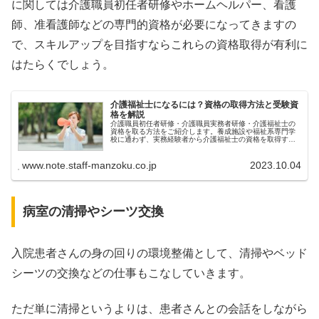
に関しては介護職員初任者研修やホームヘルパー、看護
師、准看護師などの専門的資格が必要になってきますの
で、スキルアップを目指すならこれらの資格取得が有利に
はたらくでしょう。
介護福祉士になるには？資格の取得方法と受験資
格を解説
介護職員初任者研修・介護職員実務者研修・介護福祉士の
資格を取る方法をご紹介します。養成施設や福祉系専門学
校に通わず、実務経験者から介護福祉士の資格を取得する
ためには、まずは介護職員実務者研修を修了し国家試験の
受験資格を得る必要があります。
www.note.staff-manzoku.co.jp
2023.10.04
病室の清掃やシーツ交換
入院患者さんの身の回りの環境整備として、清掃やベッド
シーツの交換などの仕事もこなしていきます。
ただ単に清掃というよりは、患者さんとの会話をしながら