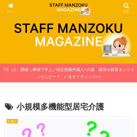
関西で働く介護士・看護師のための情報メディア
ホーム
検索
7/4（火）開催＼事例で学ぶ／特定技能外国人×介護 採用＆教育オンライ
ンセミナー！ いますぐチェック>>
小規模多機能型居宅介護
介護士