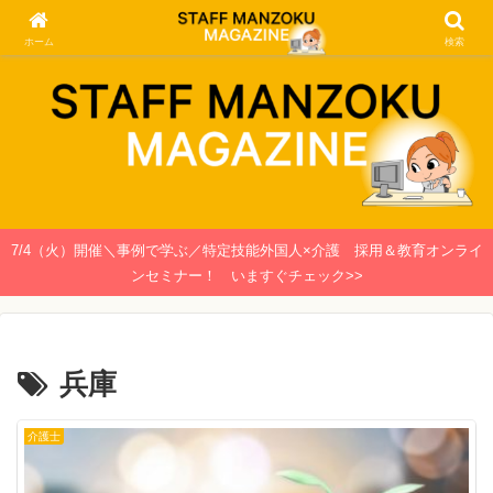
関西で働く介護士・看護師のための情報メディア
ホーム
検索
7/4（火）開催＼事例で学ぶ／特定技能外国人×介護 採用＆教育オンライ
ンセミナー！ いますぐチェック>>
兵庫
介護士